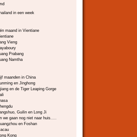
and
hailand in een week
én maand in Vientiane
ientiane
ang Vieng
ayaboury
uang Prabang
uang Namtha
ijf maanden in China
unming en Jinghong
ijiang en de Tiger Leaping Gorge
ali
hasa
hengdu
angshuo, Guilin en Long Ji
n we gaan nog niet naar huis.....
uangzhou en Foshan
acau
ong Kong