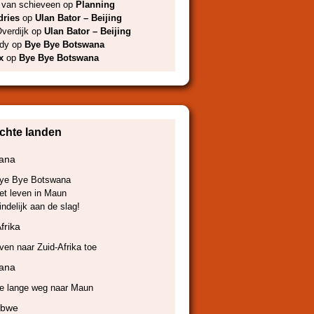
l van schieveen
op
Planning
dries
op
Ulan Bator – Beijing
verdijk
op
Ulan Bator – Beijing
dy
op
Bye Bye Botswana
x
op
Bye Bye Botswana
chte landen
ana
ye Bye Botswana
et leven in Maun
indelijk aan de slag!
frika
ven naar Zuid-Afrika toe
ana
e lange weg naar Maun
abwe