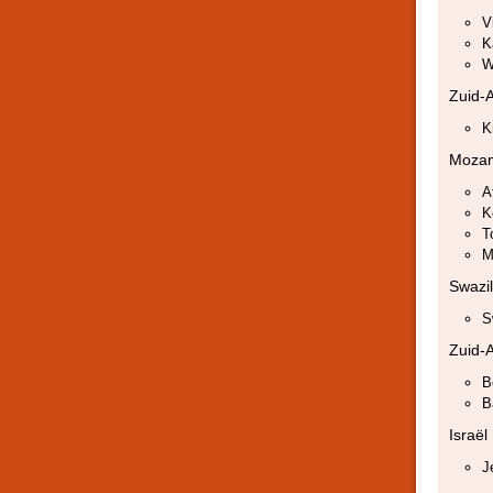
V
K
W
Zuid-A
K
Moza
A
K
T
M
Swazi
S
Zuid-A
B
B
Israël
J