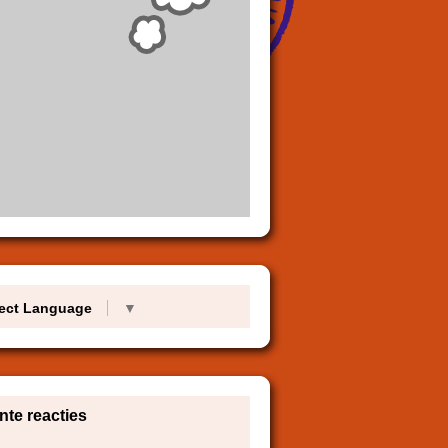
ect Language
▼
te reacties