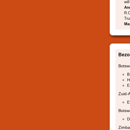
wil
An
R.O
Tru
Ma
Bezo
Botsw
B
H
E
Zuid-A
E
Botsw
D
Zimb