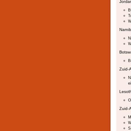
Jorda
B
T
W
Namib
N
W
Botsw
B
Zuid-A
N
ei
Lesot
O
Zuid-A
M
W
S