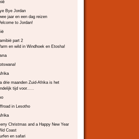
nië
ye Bye Jordan
wee jaar en een dag reizen
elcome to Jordan!
ië
amibië part 2
arm en wild in Windhoek en Etosha!
ana
otswana!
frika
a drie maanden Zuid-Afrika is het
ndelijk tijd voor......
ho
ffroad in Lesotho
frika
erry Christmas and a Happy New Year
ild Coast
urfen en safari