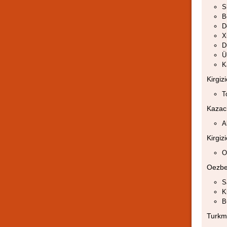
S
B
D
X
D
Ü
K
Kirgiz
T
Kazac
A
Kirgiz
O
Oezbe
S
K
B
Turkm