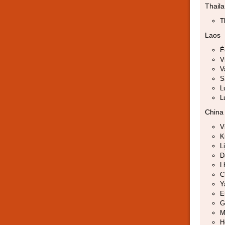
Thail
T
Laos
É
V
V
S
L
L
China
V
K
L
D
L
C
Y
E
G
M
H