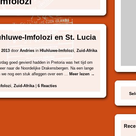
mfolozi
uhluwe-Imfolozi en St. Lucia
 2013
door
Andries
in
Hluhluwe-Imfolozi
,
Zuid-Afrika
rdag goed gevierd hadden in Pretoria was het tijd om
keer naar de Noordelijke Drakensbergen. Na een lange
ten we nog een stuk afleggen over een …
Meer lezen
→
folozi
,
Zuid-Afrika
|
6 Reacties
Sel
Recen