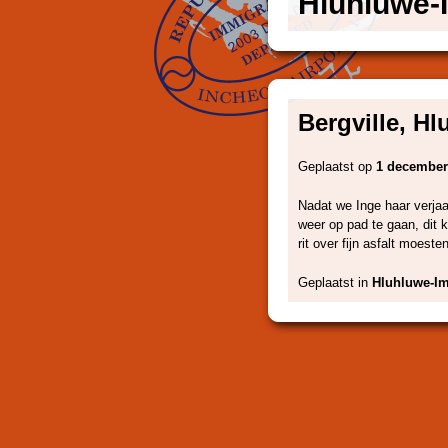
Hluhluwe-I
Bergville, Hl
Geplaatst op
1 december
Nadat we Inge haar verjaa
weer op pad te gaan, dit 
rit over fijn asfalt moes
Geplaatst in
Hluhluwe-Im