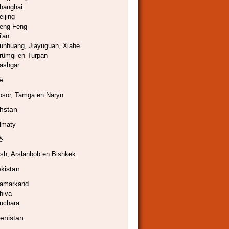
hanghai
eijing
eng Feng
i'an
unhuang, Jiayuguan, Xiahe
rümqi en Turpan
ashgar
ië
osor, Tamga en Naryn
hstan
lmaty
ië
sh, Arslanbob en Bishkek
kistan
amarkand
hiva
uchara
enistan