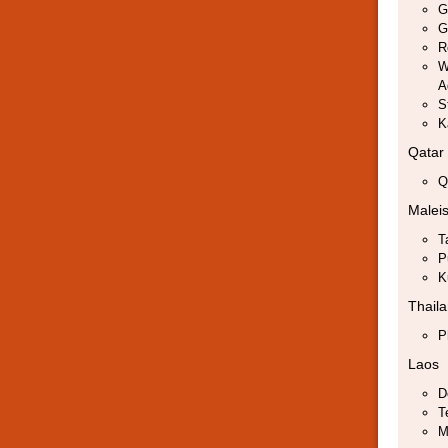
G
G
R
W
A
S
K
Qatar
Q
Maleis
T
P
K
Thail
P
Laos
D
T
M