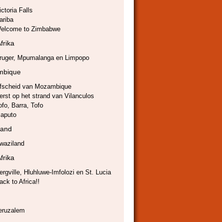
ictoria Falls
ariba
elcome to Zimbabwe
frika
ruger, Mpumalanga en Limpopo
mbique
fscheid van Mozambique
erst op het strand van Vilanculos
ofo, Barra, Tofo
aputo
land
waziland
frika
ergville, Hluhluwe-Imfolozi en St. Lucia
ack to Africa!!
eruzalem