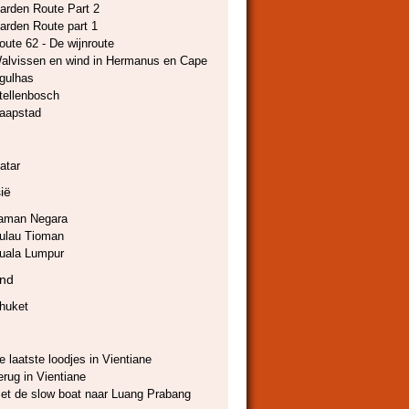
arden Route Part 2
arden Route part 1
oute 62 - De wijnroute
alvissen en wind in Hermanus en Cape
gulhas
tellenbosch
aapstad
atar
ië
aman Negara
ulau Tioman
uala Lumpur
and
huket
e laatste loodjes in Vientiane
erug in Vientiane
et de slow boat naar Luang Prabang