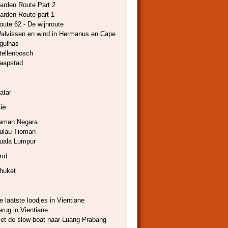
arden Route Part 2
arden Route part 1
oute 62 - De wijnroute
alvissen en wind in Hermanus en Cape
gulhas
tellenbosch
aapstad
atar
ië
aman Negara
ulau Tioman
uala Lumpur
and
huket
e laatste loodjes in Vientiane
erug in Vientiane
et de slow boat naar Luang Prabang