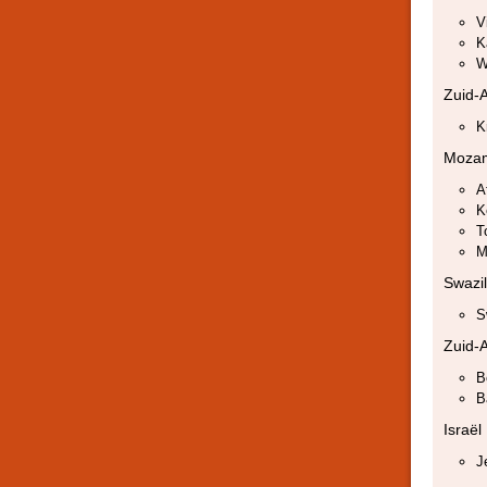
V
K
W
Zuid-A
K
Moza
A
K
T
M
Swazi
S
Zuid-A
B
B
Israël
J