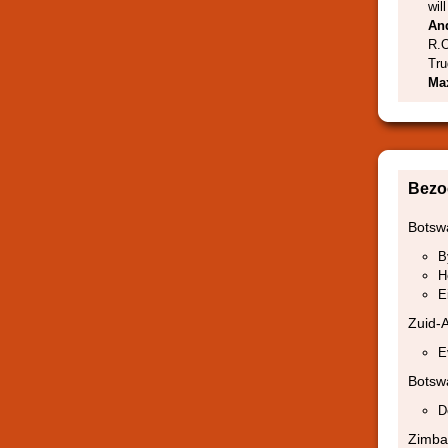
wil
An
R.O
Tru
Ma
Bezo
Botsw
B
H
E
Zuid-A
E
Botsw
D
Zimb