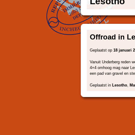
Lesotho
Offroad in L
Geplaatst op
18 januari 
Vanuit Underberg reden we
4×4 omhoog mag naar Les
een pad van gravel en st
Geplaatst in
Lesotho
,
Ma