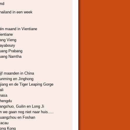
and
hailand in een week
én maand in Vientiane
ientiane
ang Vieng
ayaboury
uang Prabang
uang Namtha
ijf maanden in China
unming en Jinghong
ijiang en de Tiger Leaping Gorge
ali
hasa
hengdu
angshuo, Guilin en Long Ji
n we gaan nog niet naar huis.....
uangzhou en Foshan
acau
ong Kong