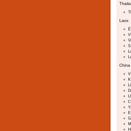
Thail
T
Laos
É
V
V
S
L
L
China
V
K
L
D
L
C
Y
E
G
M
H