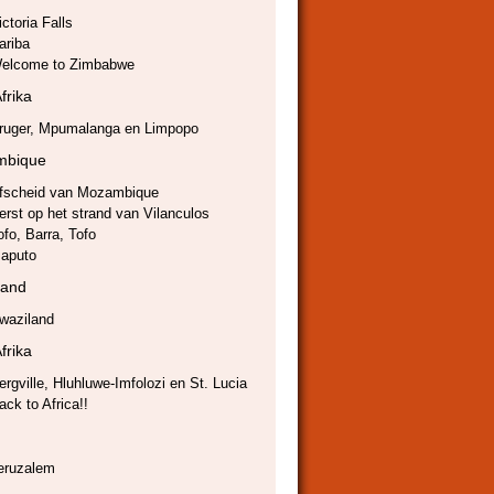
ictoria Falls
ariba
elcome to Zimbabwe
frika
ruger, Mpumalanga en Limpopo
mbique
fscheid van Mozambique
erst op het strand van Vilanculos
ofo, Barra, Tofo
aputo
land
waziland
frika
ergville, Hluhluwe-Imfolozi en St. Lucia
ack to Africa!!
eruzalem