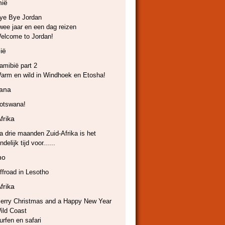
nië
ye Bye Jordan
wee jaar en een dag reizen
elcome to Jordan!
ië
amibië part 2
arm en wild in Windhoek en Etosha!
ana
otswana!
frika
a drie maanden Zuid-Afrika is het
ndelijk tijd voor......
ho
ffroad in Lesotho
frika
erry Christmas and a Happy New Year
ild Coast
urfen en safari