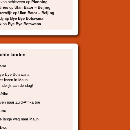
l van schieveen
op
Planning
dries
op
Ulan Bator – Beijing
verdijk
op
Ulan Bator – Beijing
dy
op
Bye Bye Botswana
x
op
Bye Bye Botswana
chte landen
ana
ye Bye Botswana
et leven in Maun
indelijk aan de slag!
frika
ven naar Zuid-Afrika toe
ana
e lange weg naar Maun
abwe