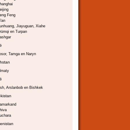
hanghai
eijing
eng Feng
i'an
unhuang, Jiayuguan, Xiahe
rümqi en Turpan
ashgar
ië
osor, Tamga en Naryn
hstan
lmaty
ië
sh, Arslanbob en Bishkek
kistan
amarkand
hiva
uchara
enistan