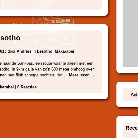
esotho
2013
door
Andries
in
Lesotho
,
Makarabei
 naar de Sani-pas, een route waar je alleen met een
otho. In 9km ga je van zo’n 600 meter omhoog over
enen met flink scherpe bochten. Het …
Meer lezen
→
karabei
|
6 Reacties
Sel
Recen