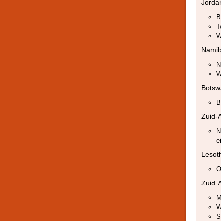
Jorda
B
T
W
Namib
N
W
Botsw
B
Zuid-A
N
ei
Lesot
O
Zuid-A
M
W
S