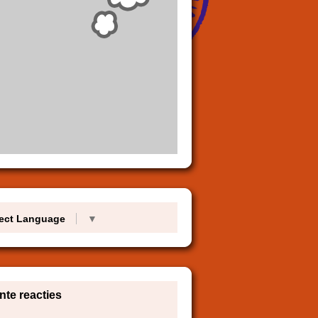
ect Language
▼
te reacties