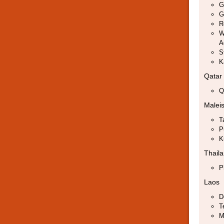
G
G
R
W
A
S
K
Qatar
Q
Maleis
T
P
K
Thail
P
Laos
D
T
M