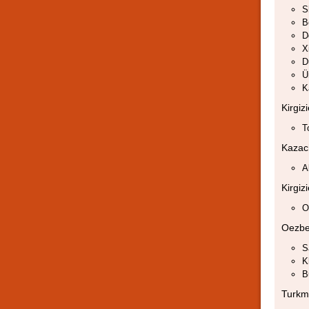
S
B
D
X
D
Ü
K
Kirgiz
T
Kazac
A
Kirgiz
O
Oezbe
S
K
B
Turkm