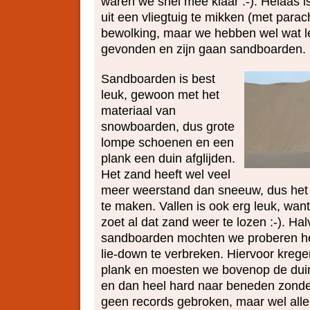
waren we snel mee klaar :-). Helaas is
uit een vliegtuig te mikken (met par
bewolking, maar we hebben wel wat le
gevonden en zijn gaan sandboarden.
Sandboarden is best
leuk, gewoon met het
materiaal van
snowboarden, dus grote
lompe schoenen en een
plank een duin afglijden.
Het zand heeft wel veel
meer weerstand dan sneeuw, dus het i
te maken. Vallen is ook erg leuk, wan
zoet al dat zand weer te lozen :-). Ha
sandboarden mochten we proberen he
lie-down te verbreken. Hiervoor krege
plank en moesten we bovenop de duin
en dan heel hard naar beneden zond
geen records gebroken, maar wel all