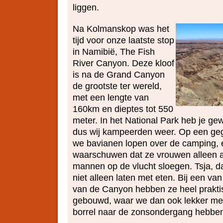
liggen.
Na Kolmanskop was het
tijd voor onze laatste stop
in Namibië, The Fish
River Canyon. Deze kloof
is na de Grand Canyon
de grootste ter wereld,
met een lengte van
160km en dieptes tot 550
meter. In het National Park heb je g
dus wij kampeerden weer. Op een g
we bavianen lopen over de camping,
waarschuwen dat ze vrouwen alleen a
mannen op de vlucht sloegen. Tsja, 
niet alleen laten met eten. Bij een va
van de Canyon hebben ze heel praktis
gebouwd, waar we dan ook lekker met
borrel naar de zonsondergang hebben 