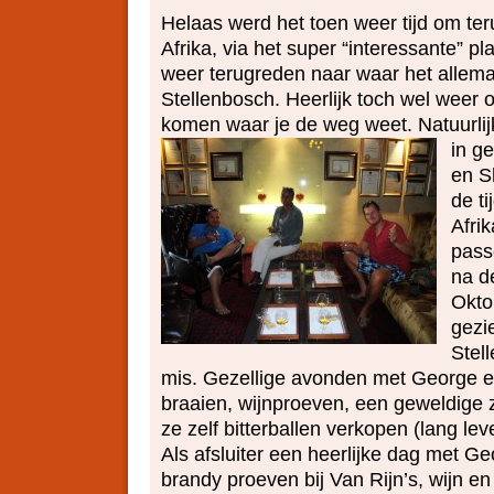
Helaas werd het toen weer tijd om ter
Afrika, via het super “interessante” p
weer terugreden naar waar het allem
Stellenbosch. Heerlijk toch wel weer
komen waar je de weg weet.
Natuurli
in g
en S
de ti
Afrik
pass
na d
Okto
gezi
Stel
mis. Gezellige avonden met George e
braaien, wijnproeven, een geweldige 
ze zelf bitterballen verkopen (lang lev
Als afsluiter een heerlijke dag met G
brandy proeven bij Van Rijn’s, wijn en 