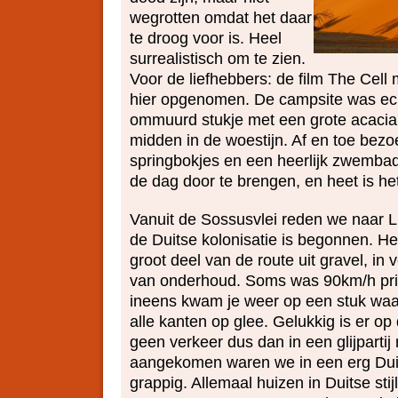
wegrotten omdat het daar
te droog voor is. Heel
surrealistisch om te zien.
Voor de liefhebbers: de film The Cell 
hier opgenomen. De campsite was ech
ommuurd stukje met een grote acaci
midden in de woestijn. Af en toe bez
springbokjes en een heerlijk zwembad
de dag door te brengen, en heet is het
Vanuit de Sossusvlei reden we naar L
de Duitse kolonisatie is begonnen. H
groot deel van de route uit gravel, in 
van onderhoud. Soms was 90km/h pri
ineens kwam je weer op een stuk waa
alle kanten op glee. Gelukkig is er o
geen verkeer dus dan in een glijpartij
aangekomen waren we in een erg Duit
grappig. Allemaal huizen in Duitse stij