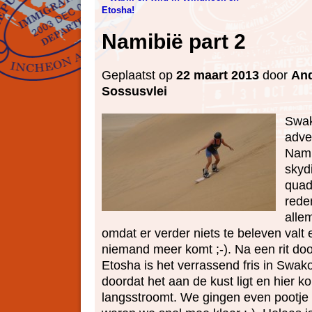
Etosha!
Namibië part 2
Geplaatst op
22 maart 2013
door
And
Sossusvlei
Swak
adve
Nami
skyd
quad
rede
allem
omdat er verder niets te beleven valt 
niemand meer komt ;-). Na een rit doo
Etosha is het verrassend fris in Swa
doordat het aan de kust ligt en hier ko
langsstroomt. We gingen even pootje