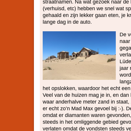
straatnamen. Na wat gezoek naar de
(verhuisd, etc) hebben we snel wat sp
gehaald en zijn lekker gaan eten, je k
lange dag in de auto.
De v
naar
gega
verl
Lüder
jaar
wordt
lang
het opslokken, waardoor het echt een
Veel van de huizen mag je in, en dan l
waar anderhalve meter zand in staat, 
er echt zo’n Mad Max gevoel bij :-). De
omdat er diamanten waren gevonden,
steeds in het omliggende gebied gev
verlaten omdat de vondsten steeds v