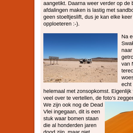
aangetikt. Daarna weer verder op de 
afdalingen maken is lastig met sandbo
geen stoeltjeslift, dus je kan elke ke
opploeteren :-).
Na e
Swak
naar
getro
van 
terec
woes
echt
helemaal met zonsopkomst. Eigenlijk v
veel over te vertellen, de foto’s zegge
We zijn ook nog de Dead
Vlei ingegaan, dit is een
stuk waar bomen staan
die al honderden jaren
dood zijn, maar niet