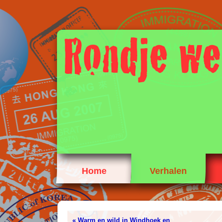
Home
Verhalen
« Warm en wild in Windhoek en