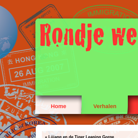
Home
Verhalen
«
Lijiang en de Tiger Leaping Gorge