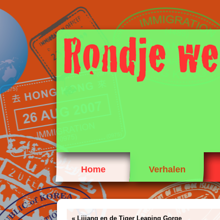
Home
Verhalen
«
Lijiang en de Tiger Leaping Gorge