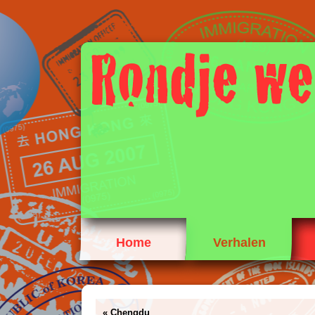
Home
Verhalen
«
Chengdu